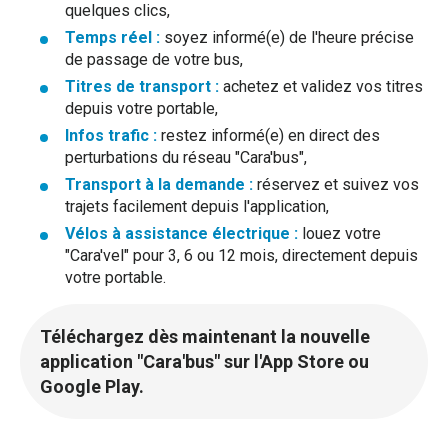
quelques clics,
Lignes 1 et 31 vers St Palais et La Palmyre -
Temps réel :
soyez informé(e) de l'heure précise
Arrêts non desservis de "ROYAN-Poste" à
de passage de votre bus,
"ROYAN-Mairie" le samedi 8 août 2026 de 13h à
Titres de transport :
19h30.
achetez et validez vos titres
depuis votre portable,
Infos trafic :
restez informé(e) en direct des
perturbations du réseau "Cara'bus",
Ligne 1- Marchés nocturnes de St Georges
1
- Arrêts "plage" et "créa" non desservis
Transport à la demande :
réservez et suivez vos
chaque jeudi dès 15h
trajets facilement depuis l'application,
Vélos à assistance électrique :
louez votre
Du 9 juil. à 16:52 au 27 août à 23:59
"Cara'vel" pour 3, 6 ou 12 mois, directement depuis
Ligne 1- Marchés nocturnes de St Georges -
votre portable.
Arrêts "plage" et "créa" non desservis chaque
jeudi dès 15h. RDV à "Polyclinique" et "Mairie"
Téléchargez dès maintenant la nouvelle
État du trafic
application "Cara'bus" sur l'App Store ou
A partir du 6 juillet 2026, les m-Tickets
Google Play.
1
Découvrez l’ensemble des lignes connaissant
Nemo ne sont acceptés sur le réseau
une déviation, une perturbation ou un ralentissement
Cara'bus