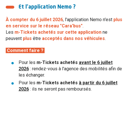
Du 7 juil. à 17:38 au 13 sept. à 23:59
Et l'application Nemo ?
Toutes les infos trafic
A partir du 6 juillet 2026, les m-Tickets de
l’application Nemo ne sont plus acceptés dans
À compter du 6 juillet 2026
, l'application Nemo n'est
plus
nos bus. Plus d’infos à l’agence des Mobilités.
en service sur le réseau "Cara'bus"
.
Au coeur de l'info
Merci de votre compréhension.
Les
m-Tickets achetés sur cette application
ne
peuvent
plus
être
acceptés dans nos véhicules
.
Grâce à votre espace personnel,
restez informé en temps réel par mail et/ou sms.
Comment faire ?
Ligne 2 - Arrêt "Billois" non desservi
2
jusqu'au 28 août
Pour les
m-Tickets achetés
avant le 6 juillet
Créez votre espace
Du 29 juin à 08:52 au 28 août à 23:59
2026
: rendez-vous à l'agence des mobilités afin de
les échanger.
Ligne 2 - Arrêt "Billois" non desservi jusqu'au 28
août. RDV à l'arrêt "Gaboriau". Merci de votre
Pour les
m-Tickets achetés
à partir du 6 juillet
compréhension.
2026
: ils ne seront pas remboursés.
Actualités
Toutes les actualités
A partir du 6 juillet 2026, les m-Tickets
2
Nemo ne sont acceptés sur le réseau
Cara'bus