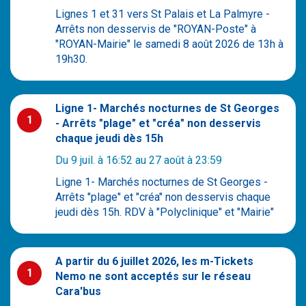
contacter
Lignes 1 et 31 vers St Palais et La Palmyre -
Numéro de téléphone :
0 810 810 977
(n° Azur - 0,06 € /
Arrêts non desservis de "ROYAN-Poste" à
appel + prix appel)
"ROYAN-Mairie" le samedi 8 août 2026 de 13h à
19h30.
Éditeur
: TRANSDEV ROYAN ATLANTIQUE, SAS, au capital
de 37 000 euros, dont le siège social est 30 rue Roland
Moreno, 17200 SAINT-SULPICE-DE-ROYAN, inscrite au
Registre du Commerce et des Sociétés de Saintes sous
Ligne 1- Marchés nocturnes de St Georges
1
le numéro 492497649.
- Arrêts "plage" et "créa" non desservis
chaque jeudi dès 15h
N° de TVA intracommunautaire
: FR17492497649
Du 9 juil. à 16:52 au 27 août à 23:59
Directeur de la Publication
: Sophie Cheval
Ligne 1- Marchés nocturnes de St Georges -
Arrêts "plage" et "créa" non desservis chaque
Hébergeur
: OVH, SAS, au capital de 10 174 560 euros,
jeudi dès 15h. RDV à "Polyclinique" et "Mairie"
dont le siège social est 2 rue Kellermann - 59100
ROUBAIX - France., inscrite au Registre du Commerce et
des Sociétés de Lille Métropole sous le numéro
42476141900045.
A partir du 6 juillet 2026, les m-Tickets
1
Numéro de téléphone : 09 72 10 10 07.
Nemo ne sont acceptés sur le réseau
Cara'bus
Conditions Générales d’Utilisation
-
Politique de