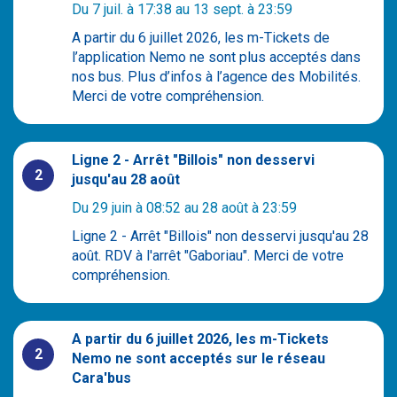
Du 7 juil. à 17:38 au 13 sept. à 23:59
confidentialité - Protection des données personnelles
A partir du 6 juillet 2026, les m-Tickets de
Crédits : Photos / pictogrammes
l’application Nemo ne sont plus acceptés dans
©Violaine Cousty pour la charte graphique du site
nos bus. Plus d’infos à l’agence des Mobilités.
©Yoshi Power Shot, ©P. Staehlé, ©Fée Clochette,
Merci de votre compréhension.
©Freepik, ©Transdev Royan Atlantique pour les photos
©Transdev Royan Atlantique pour les créations
graphiques
Ligne 2 - Arrêt "Billois" non desservi
Information sur les cookies Conditions Générales
2
jusqu'au 28 août
d’Utilisation
Du 29 juin à 08:52 au 28 août à 23:59
Ligne 2 - Arrêt "Billois" non desservi jusqu'au 28
août. RDV à l'arrêt "Gaboriau". Merci de votre
compréhension.
A partir du 6 juillet 2026, les m-Tickets
2
Nemo ne sont acceptés sur le réseau
Cara'bus
7 place de la Gare